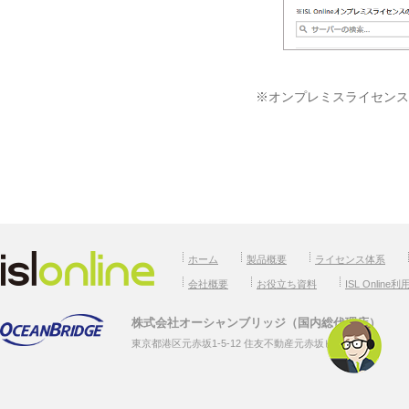
※オンプレミスライセンス（IS
ホーム
製品概要
ライセンス体系
会社概要
お役立ち資料
ISL Online
株式会社オーシャンブリッジ（国内総代理店）
東京都港区元赤坂1-5-12 住友不動産元赤坂ビル7F