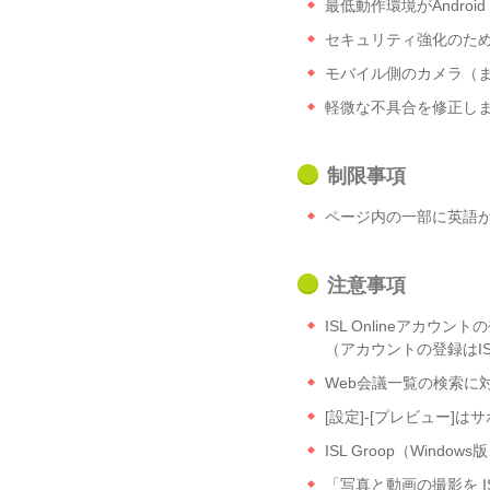
最低動作環境がAndroi
セキュリティ強化のため、
モバイル側のカメラ（
軽微な不具合を修正し
制限事項
ページ内の一部に英語
注意事項
ISL Onlineアカウ
（アカウントの登録はISL
Web会議一覧の検索に
[設定]-[プレビュー
ISL Groop（Win
「写真と動画の撮影を I