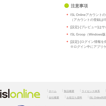
注意事項
ISL Onlineアカウ
（アカウントの登録はISL
[設定]-[プレビュー
ISL Groop（Win
[設定]-[ログイン情報を
※ログイン中にアプリ
ホーム
製品概要
ライセンス体系
会社概要
お役立ち資料
ISL Online